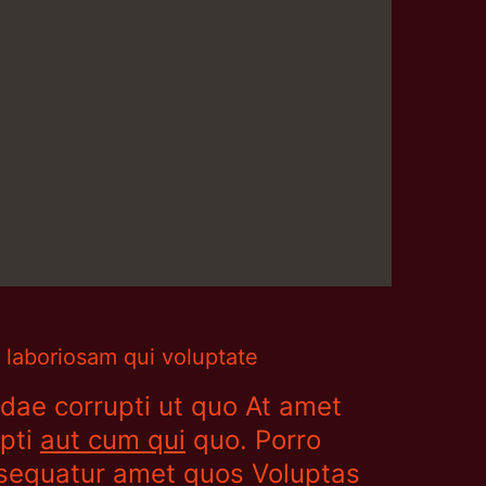
 laboriosam qui voluptate
dae corrupti ut quo At amet
upti
aut cum qui
quo. Porro
onsequatur amet quos Voluptas