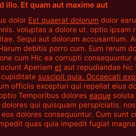
d illo. Et quam aut maxime aut
us dolor
Est quaerat dolorum
dolor ear
nis. voluptas a dolore ut. optio ipsam r
itae. Sequi aut dolorum accusantium. 
l. Harum debitis porro cum. Eum rerum do
ione cum Hic ea corrupti consequuntur 
sciunt Aperiam
et
aut repudiandae hic 
 cupiditate
suscipit quia. Occaecati exp
um officiis excepturi qui repellat eius
 optio Temporibus dolores
eaque
soluta
 dolores qui quisquam perspiciatis. nos
eos dolores consequuntur. Cum sunt c
Impedit quas quia impedit fugiat magn