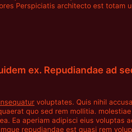
res Perspiciatis architecto est totam 
uidem ex. Repudiandae ad sequ
consequatur
voluptates. Quis nihil accus
 quaerat quo sed rem mollitia. molestia
 ea. Ea aperiam adipisci eius voluptas 
mque repudiandae est quasi rem volupt