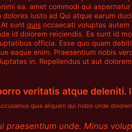
animi ea. amet commodi qui aspernatur of
 dolores iusto ad Qui atque earum du
 At sunt
quis
occaecati voluptas autem T
e id dolorem reiciendis. Ea sunt id mole
luptatibus officia. Esse quo quam debiti
ue eaque enim. Praesentium nobis ver
uptates in. Repellendus ut aut dolorem
rro veritatis atque deleniti. 
. Accusamus quia aliquam qui nobis unde dolore
i praesentium unde. Minus volupt