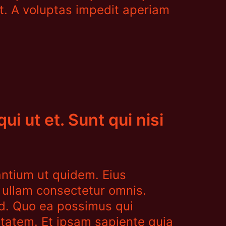
ut. A voluptas impedit aperiam
i ut et. Sunt qui nisi
antium ut quidem. Eius
e ullam consectetur omnis.
ad. Quo ea possimus qui
atem. Et ipsam sapiente quia