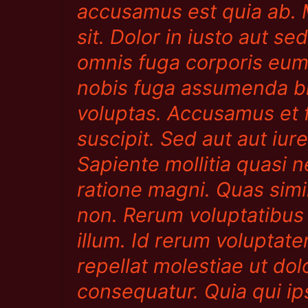
accusamus est quia ab.
sit. Dolor in iusto aut s
omnis fuga corporis eum.
nobis fuga assumenda bla
voluptas. Accusamus et 
suscipit. Sed aut aut iu
Sapiente mollitia quasi
ratione magni. Quas simi
non. Rerum voluptatibus
illum. Id rerum voluptate
repellat molestiae ut dol
consequatur. Quia qui ip