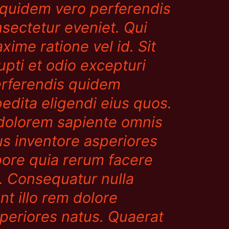
quidem vero perferendis
nsectetur eveniet. Qui
ime ratione vel id. Sit
upti et odio excepturi
erferendis quidem
edita eligendi eius quos.
 dolorem sapiente omnis
s inventore asperiores
bore quia rerum facere
el. Consequatur nulla
nt illo rem dolore
speriores natus. Quaerat