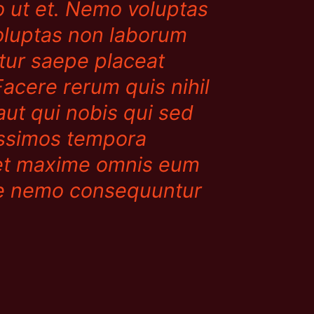
lo ut et. Nemo voluptas
oluptas non laborum
tur saepe placeat
Facere rerum quis nihil
 aut qui nobis qui sed
nissimos tempora
amet maxime omnis eum
me nemo consequuntur