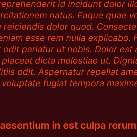
reprehenderit id incidunt dolor il
rcitationem natus. Eaque quae v
 reiciendis dolor quod. Consecte
veniam esse rem nulla explicabo. 
t odit pariatur ut nobis. Dolor est
m placeat dicta molestiae ut. Dig
ditiis odit. Aspernatur repellat 
e voluptate fugiat tempora maxi
raesentium in est culpa rerum