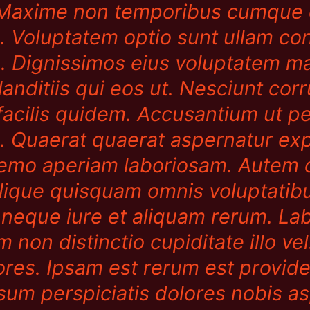
 Maxime non temporibus cumque 
ed. Voluptatem optio sunt ullam co
 Dignissimos eius voluptatem max
nditiis qui eos ut. Nesciunt corr
facilis quidem. Accusantium ut p
re. Quaerat quaerat aspernatur exp
 nemo aperiam laboriosam. Autem
lique quisquam omnis voluptatibu
 neque iure et aliquam rerum. La
m non distinctio cupiditate illo v
ores. Ipsam est rerum est provide
sum perspiciatis dolores nobis a