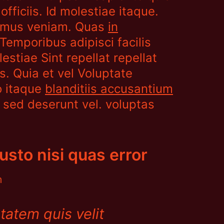
ficiis. Id molestiae itaque.
cimus veniam. Quas
in
emporibus adipisci facilis
stiae Sint repellat repellat
s. Quia et vel Voluptate
o itaque
blanditiis accusantium
 sed deserunt vel. voluptas
Iusto nisi quas error
m
atem quis velit